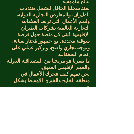
نتائج ملموسة.
يمتد سجلنا الحافل ليشمل منتديات
الطيران، والمعارض التجارية الدولية،
وقمم الأعمال التي تربط العلامات
التجارية العالمية بشركات الطيران
الإقليمية. تُبنى كل منصة حول فرصة
سوقية محددة، مع جمهور مُختار بعناية،
وتوجه تجاري واضح، وتركيز عملي على
إتمام الصفقات.
ما يميزنا هو مزيجنا من المصداقية الدولية
والفهم الإقليمي العميق.
نحن نفهم كيف تتحرك الأعمال في
منطقة الخليج والشرق الأوسط بشكل
عام.
نحن ندرك احتياجات العلامات التجارية
العالمية عند دخولها الأسواق الناشئة،
ونعرف كيف نبني جسراً للتواصل بين
الطرفين.
بالنسبة للشركات التي تتطلع إلى التوسع
أو إقامة شراكات أو ترسيخ وجودها في
الأسواق ذات النمو المرتفع، توفر شركة